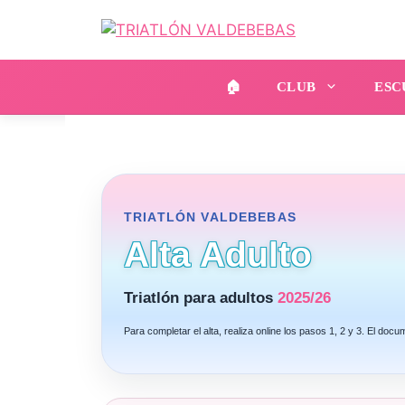
Saltar
al
contenido
🏠
CLUB
ESC
TRIATLÓN VALDEBEBAS
Alta Adulto
Triatlón para adultos
2025/26
Para completar el alta, realiza online los pasos 1, 2 y 3. El docu