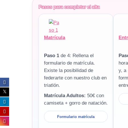
Pasos para completar el alta
Matrícula
Ent
Paso 1
de 4: Rellena el
Pas
formulario de matrícula.
hora
Existe la posibilidad de
y, a
federarte con nuestro club en
form
triatlón.
entr
Matrícula Adultos:
50€ con
camiseta + gorro de natación.
Formulario matrícula