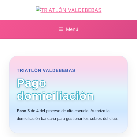
Saltar
al
contenido
Menú
TRIATLÓN VALDEBEBAS
Pago
domiciliación
Paso 3
de 4 del proceso de alta escuela. Autoriza la
domiciliación bancaria para gestionar los cobros del club.