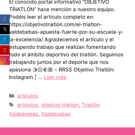
El conocido portal informativo “OBJETIVO
TRIATLÓN” hace mención a nuestro equipo.
Podéis leer el artículo completo en:
https://objetivotriatlon.com/el-triatlon-
valdebebas-apuesta-fuerte-por-su-escuela-y-
la-excelencia/ Agradecemos el artículo y el
estupendo trabajo que realizan fomentando
todo el ámbito deportivo del triatlón. Seguimos
trabajando juntos por el deporte que nos
apasiona 🫱🏻‍🫲🏼 – RRSS Objetivo Triatlón:
Instagram | …
Leer más
Categorías
artículos
Etiquetas
articulos
,
objetivo triatlon
,
Triatlón
Valdebebas
,
Valdebebas