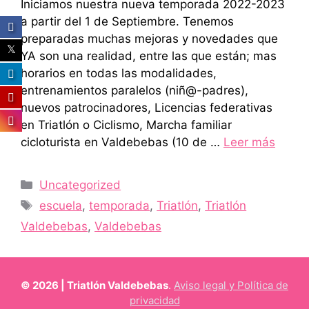
Iniciamos nuestra nueva temporada 2022-2023
a partir del 1 de Septiembre. Tenemos
preparadas muchas mejoras y novedades que
YA son una realidad, entre las que están; mas
horarios en todas las modalidades,
entrenamientos paralelos (niñ@-padres),
nuevos patrocinadores, Licencias federativas
en Triatlón o Ciclismo, Marcha familiar
cicloturista en Valdebebas (10 de …
Leer más
Categorías
Uncategorized
Etiquetas
escuela
,
temporada
,
Triatlón
,
Triatlón
Valdebebas
,
Valdebebas
© 2026 | Triatlón Valdebebas
.
Aviso legal y Política de
privacidad