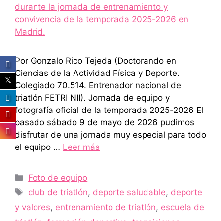
Por Gonzalo Rico Tejeda (Doctorando en
Ciencias de la Actividad Física y Deporte.
Colegiado 70.514. Entrenador nacional de
triatlón FETRI NII). Jornada de equipo y
fotografía oficial de la temporada 2025-2026 El
pasado sábado 9 de mayo de 2026 pudimos
disfrutar de una jornada muy especial para todo
el equipo …
Leer más
Categorías
Foto de equipo
Etiquetas
club de triatlón
,
deporte saludable
,
deporte
y valores
,
entrenamiento de triatlón
,
escuela de