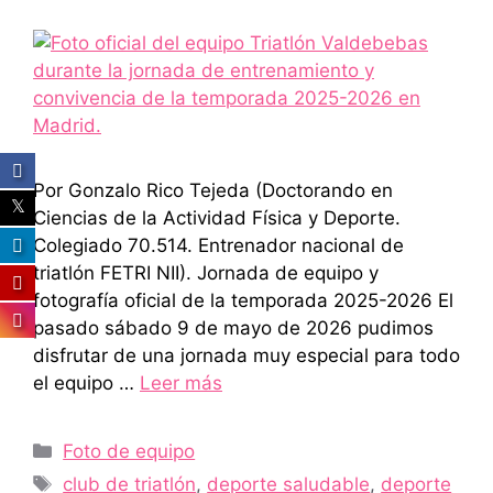
Por Gonzalo Rico Tejeda (Doctorando en
Ciencias de la Actividad Física y Deporte.
Colegiado 70.514. Entrenador nacional de
triatlón FETRI NII). Jornada de equipo y
fotografía oficial de la temporada 2025-2026 El
pasado sábado 9 de mayo de 2026 pudimos
disfrutar de una jornada muy especial para todo
el equipo …
Leer más
Categorías
Foto de equipo
Etiquetas
club de triatlón
,
deporte saludable
,
deporte