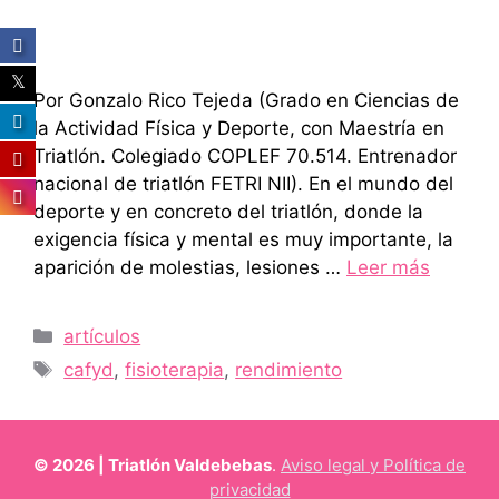
Por Gonzalo Rico Tejeda (Grado en Ciencias de
la Actividad Física y Deporte, con Maestría en
Triatlón. Colegiado COPLEF 70.514. Entrenador
nacional de triatlón FETRI NII). En el mundo del
deporte y en concreto del triatlón, donde la
exigencia física y mental es muy importante, la
aparición de molestias, lesiones …
Leer más
Categorías
artículos
Etiquetas
cafyd
,
fisioterapia
,
rendimiento
© 2026 | Triatlón Valdebebas
.
Aviso legal y Política de
privacidad