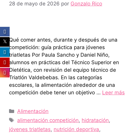
28 de mayo de 2026
por
Gonzalo Rico
Qué comer antes, durante y después de una
competición: guía práctica para jóvenes
triatletas Por Paula Sancho y Daniel Niño,
alumnos en prácticas del Técnico Superior en
Dietética, con revisión del equipo técnico de
Triatlón Valdebebas. En las categorías
escolares, la alimentación alrededor de una
competición debe tener un objetivo …
Leer más
Categorías
Alimentación
Etiquetas
alimentación competición
,
hidratación
,
jóvenes triatletas
,
nutrición deportiva
,